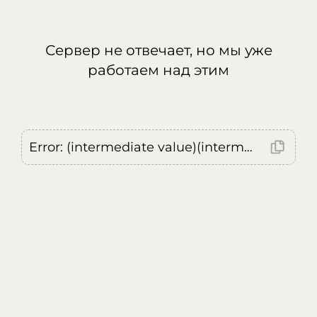
Сервер не отвечает, но мы уже
работаем над этим
Error: (intermediate value)(intermediate value)(intermediate value).replaceAll is not a function