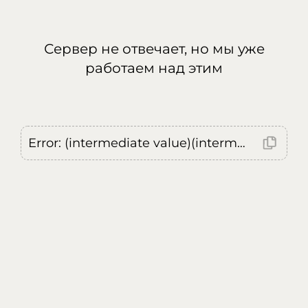
Сервер не отвечает, но мы уже
работаем над этим
Error: (intermediate value)(intermediate value)(intermediate value).replaceAll is not a function