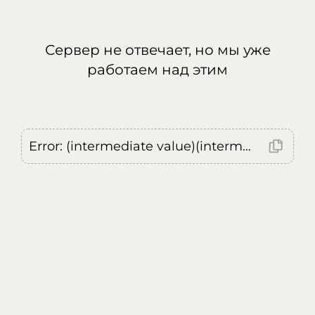
Сервер не отвечает, но мы уже
работаем над этим
Error: (intermediate value)(intermediate value)(intermediate value).replaceAll is not a function