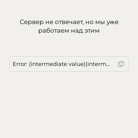
Сервер не отвечает, но мы уже
работаем над этим
Error: (intermediate value)(intermediate value)(intermediate value).replaceAll is not a function